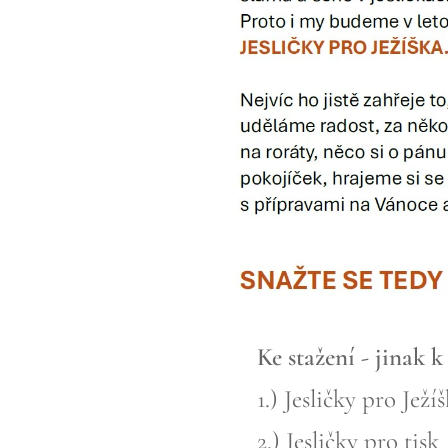
Ke stažení - jinak k
1.) Jesličky pro Ježí
2.) Jesličky pro tisk