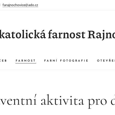
farajnochovice@ado.cz
atolická farnost Rajn
ŽEB
FARNOST
FARNÍ FOTOGRAFIE
OTEVŘE
entní aktivita pro 