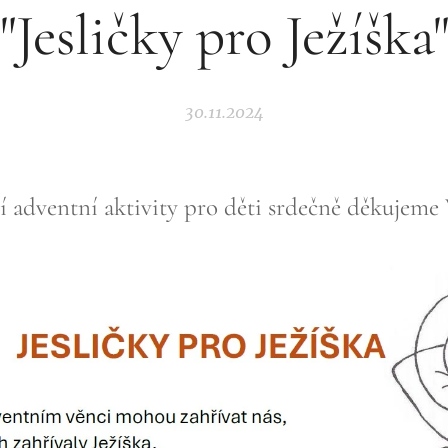
"Jesličky pro Ježíška
30.11.2024
í adventní aktivity pro děti srdečně děkujeme