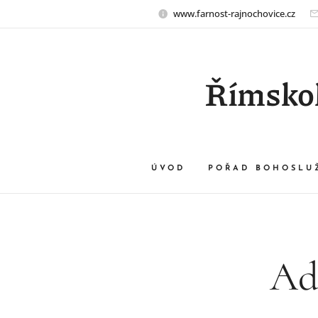
www.farnost-rajnochovice.cz
Římskok
ÚVOD
POŘAD BOHOSLU
Adv