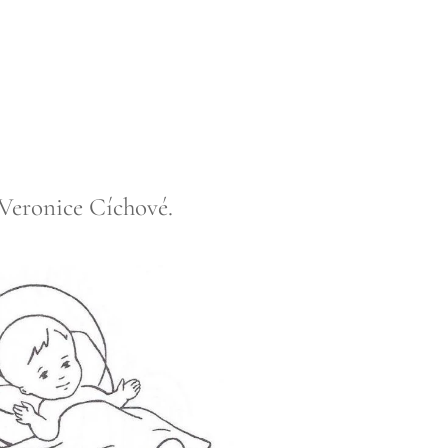
"
 Veronice Cíchové.