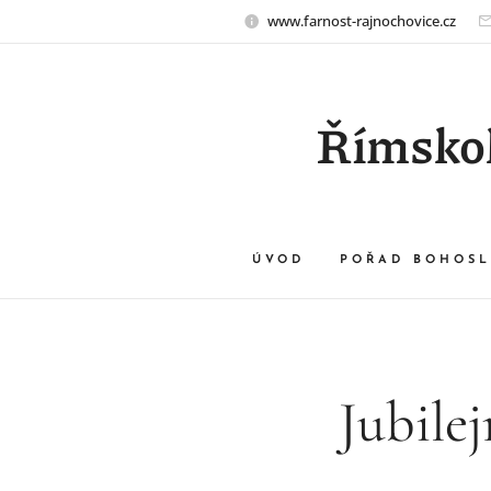
www.farnost-rajnochovice.cz
Římskok
ÚVOD
POŘAD BOHOSL
Jubilej