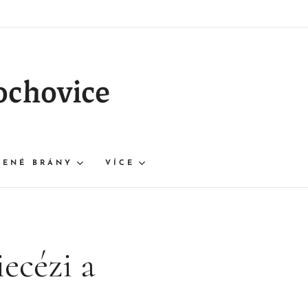
ochovice
ŘENÉ BRÁNY
VÍCE
iecézi a