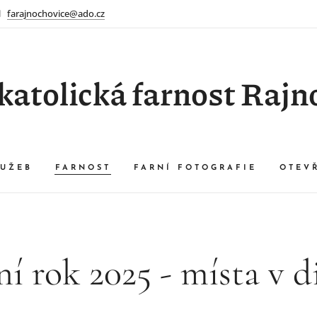
farajnochovice@ado.cz
atolická farnost Rajn
UŽEB
FARNOST
FARNÍ FOTOGRAFIE
OTEV
ní rok 2025 - místa v d