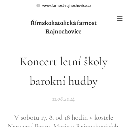
www.farnost-rajnochovice.cz
Římskokatolická farnost
Rajnochovice
Koncert letní školy
barokní hudby
11.08.2024
V sobotu 17. 8. od 18 hodin v kostele
Narození Panny Marie v Rajnochovicích.