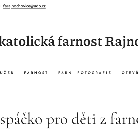
farajnochovice@ado.cz
atolická farnost Rajn
UŽEB
FARNOST
FARNÍ FOTOGRAFIE
OTEV
spáčko pro děti z farn