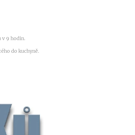
u v 9 hodin.
brého do kuchyně.