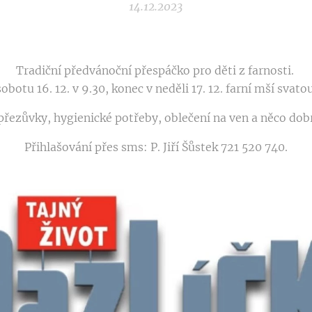
14.12.2023
Tradiční předvánoční přespáčko pro děti z farnosti.
obotu 16. 12. v 9.30, konec v neděli 17. 12. farní mší svato
přezůvky, hygienické potřeby, oblečení na ven a něco do
Přihlašování přes sms: P. Jiří Šůstek 721 520 740.