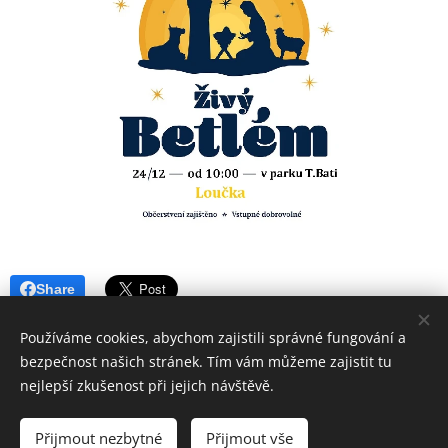
Share
Používáme cookies, abychom zajistili správné fungování a
bezpečnost našich stránek. Tím vám můžeme zajistit tu
nejlepší zkušenost při jejich návštěvě.
Římskokatolická farnost Rajnochovice
Všechna práva vyhrazena 2022
Přijmout nezbytné
Přijmout vše